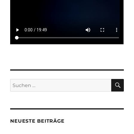
SU
Suchen
nach:
NEUESTE BEITRÄGE