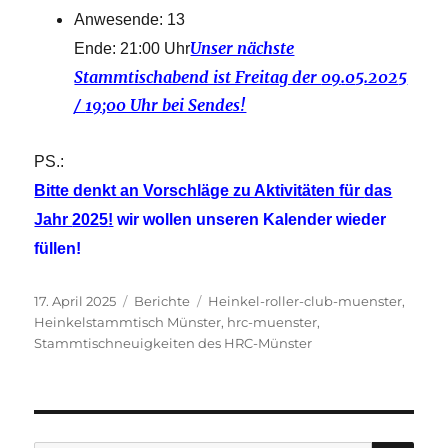
Anwesende: 13
Unser nächste
Ende: 21:00 Uhr
Stammtischabend ist Freitag der
09
.
0
5
.202
5
/
19;00 Uhr bei Sendes!
PS.:
Bitte denkt an Vorschläge zu Aktivitäten für
das
Jahr
202
5
!
wir wollen unseren Kalender wieder
füllen!
Veröffentlicht
Kategorien
Schlagwörter
17. April 2025
Berichte
Heinkel-roller-club-muenster
,
am
Heinkelstammtisch Münster
,
hrc-muenster
,
Stammtischneuigkeiten des HRC-Münster